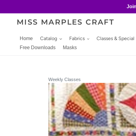
Skip
Join
to
content
MISS MARPLES CRAFT
Catalog
Fabrics
Classes & Special
Home
Free Downloads
Masks
Weekly Classes